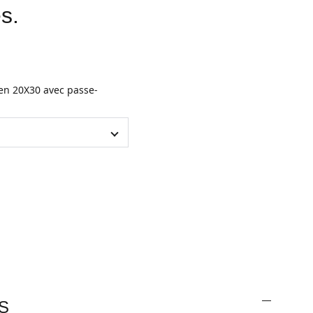
s.
en 20X30 avec passe-
S