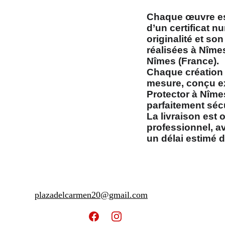
Chaque œuvre es
d’un certificat n
originalité et so
réalisées à Nîmes
Nîmes (France).
Chaque création 
mesure, conçu ex
Protector à Nîme
parfaitement séc
La livraison est 
professionnel, av
un délai estimé d
plazadelcarmen20@gmail.com